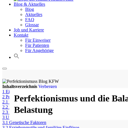
Blog & Aktuelles
Blog
Aktuelles
FAQ
Glossar
Job und Karriere
Kontakt
Für Einweiser
Für Patienten
Für Angehörige
Inhaltsverzeichnis
Verbergen
1
Einleitung
Perfektionismus und die Bal
2
Perfektionismus: Definition und Formen
2.1
Selbstorientierter Perfektionismus
2.2
Fremdorientierter Perfektionismus
Belastung
2.3
Sozial vorgeschriebener Perfektionismus
3
Ursachen von Perfektionismus
3.1
Genetische Faktoren
3.2
Erziehungsstile und familiäre Einflüsse