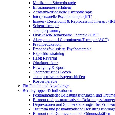
Musik- und Stimmtherapie
Entspannungsverfahren
Achtsamkeitsbasierte Psychotherapie
Interpersonelle Psychotherapie (IPT)
Imagery Rescripting & Reprocessing Therapy (IR
Schematherapie
Therapieplanung
Dialektisch-Behaviorale Therapie (DBT)
Akzeptanz- und Commitment-Therapie (ACT)
Psychoedukation
Emotionsfokussierte Psychotherapie
Expositionstraining
Habit Reversal
Ohrakupunktur
Bewegung & Sport
Therapeutisches Boxen
Therapeutisches Bogenschießen
Körpertherapie
Für Familie und Angehörige
Berufsgruppen & Indikationen
Posttraumatische Belastungsstörungen und Trauma
Burnout und posttraumatische Belastungsstörungen 
Depressionen und Suchterkrankungen bei Zollbea
Traumata und posttraumatische Belastungsstörung
Burnout und Depressionen bei Führungskräften