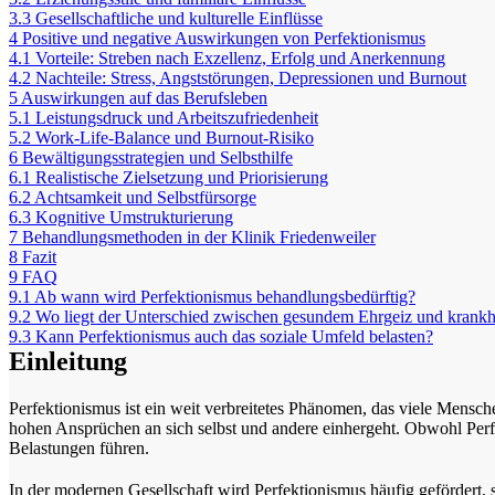
3.3
Gesellschaftliche und kulturelle Einflüsse
4
Positive und negative Auswirkungen von Perfektionismus
4.1
Vorteile: Streben nach Exzellenz, Erfolg und Anerkennung
4.2
Nachteile: Stress, Angststörungen, Depressionen und Burnout
5
Auswirkungen auf das Berufsleben
5.1
Leistungsdruck und Arbeitszufriedenheit
5.2
Work-Life-Balance und Burnout-Risiko
6
Bewältigungsstrategien und Selbsthilfe
6.1
Realistische Zielsetzung und Priorisierung
6.2
Achtsamkeit und Selbstfürsorge
6.3
Kognitive Umstrukturierung
7
Behandlungsmethoden in der Klinik Friedenweiler
8
Fazit
9
FAQ
9.1
Ab wann wird Perfektionismus behandlungsbedürftig?
9.2
Wo liegt der Unterschied zwischen gesundem Ehrgeiz und krankh
9.3
Kann Perfektionismus auch das soziale Umfeld belasten?
Einleitung
Perfektionismus ist ein weit verbreitetes Phänomen, das viele Mensche
hohen Ansprüchen an sich selbst und andere einhergeht. Obwohl Perfe
Belastungen führen.
In der modernen Gesellschaft wird Perfektionismus häufig gefördert,