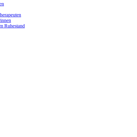
en
herapeuten
rinnen
im Ruhestand