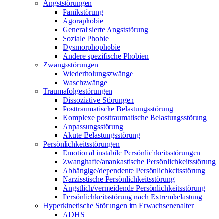
Angststörungen
Panikstörung
Agoraphobie
Generalisierte Angststörung
Soziale Phobie
Dysmorphophobie
Andere spezifische Phobien
Zwangsstörungen
Wiederholungszwänge
Waschzwänge
Traumafolgestörungen
Dissoziative Störungen
Posttraumatische Belastungsstörung
Komplexe posttraumatische Belastungsstörung
Anpassungsstörung
Akute Belastungsstörung
Persönlichkeitsstörungen
Emotional instabile Persönlichkeitsstörungen
Zwanghafte/anankastische Persönlichkeitsstörung
Abhängige/dependente Persönlichkeitsstörung
Narzisstische Persönlichkeitsstörung
Ängstlich/vermeidende Persönlichkeitsstörung
Persönlichkeitsstörung nach Extrembelastung
Hyperkinetische Störungen im Erwachsenenalter
ADHS