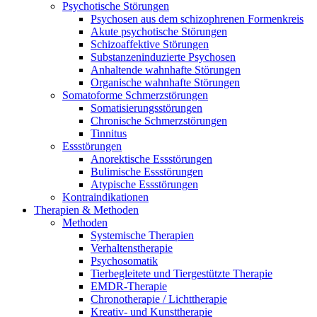
Psychotische Störungen
Psychosen aus dem schizophrenen Formenkreis
Akute psychotische Störungen
Schizoaffektive Störungen
Substanzeninduzierte Psychosen
Anhaltende wahnhafte Störungen
Organische wahnhafte Störungen
Somatoforme Schmerzstörungen
Somatisierungsstörungen
Chronische Schmerzstörungen
Tinnitus
Essstörungen
Anorektische Essstörungen
Bulimische Essstörungen
Atypische Essstörungen
Kontraindikationen
Therapien & Methoden
Methoden
Systemische Therapien
Verhaltenstherapie
Psychosomatik
Tierbegleitete und Tiergestützte Therapie
EMDR-Therapie
Chronotherapie / Lichttherapie
Kreativ- und Kunsttherapie