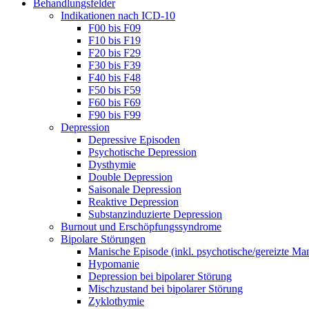
Behandlungsfelder
Indikationen nach ICD-10
F00 bis F09
F10 bis F19
F20 bis F29
F30 bis F39
F40 bis F48
F50 bis F59
F60 bis F69
F90 bis F99
Depression
Depressive Episoden
Psychotische Depression
Dysthymie
Double Depression
Saisonale Depression
Reaktive Depression
Substanzinduzierte Depression
Burnout und Erschöpfungssyndrome
Bipolare Störungen
Manische Episode (inkl. psychotische/gereizte Ma
Hypomanie
Depression bei bipolarer Störung
Mischzustand bei bipolarer Störung
Zyklothymie