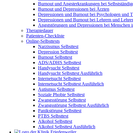
Burnout und Angsterkrankungen bei Selbstständig
Burnout und Depressionen bei Ärzten
Depressionen und Burnout bei Psychologen und T
Depressionen und Burnout bei Lehrern und Lehre
Angststörungen und Depressionen bei Menschen 
Therapiedauer
Patienten-Checkliste
Online-Selbsttests
Narzissmus Selbsttest
Depression Selbsttest
Burnout Selbsttest
ADS/ADHS Selbsttest
Handysucht Selbsttest
Handysucht Selbsttest Ausführlich
Internetsucht Selbsttest
Internetsucht Selbsttest Ausführlich
Autismus Selbsttest
Soziale Phobie Selbsttest
Zwangsstörung Selbsttest
Zwangsstörung Selbsttest Ausführlich
Panikstörung Selbsttest
PTBS Selbsttest
Alkohol Selbsttest
Alkohol Selbsttest Ausführlich