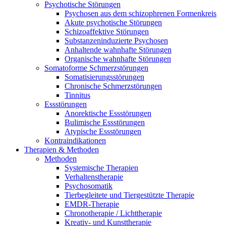
Psychotische Störungen
Psychosen aus dem schizophrenen Formenkreis
Akute psychotische Störungen
Schizoaffektive Störungen
Substanzeninduzierte Psychosen
Anhaltende wahnhafte Störungen
Organische wahnhafte Störungen
Somatoforme Schmerzstörungen
Somatisierungsstörungen
Chronische Schmerzstörungen
Tinnitus
Essstörungen
Anorektische Essstörungen
Bulimische Essstörungen
Atypische Essstörungen
Kontraindikationen
Therapien & Methoden
Methoden
Systemische Therapien
Verhaltenstherapie
Psychosomatik
Tierbegleitete und Tiergestützte Therapie
EMDR-Therapie
Chronotherapie / Lichttherapie
Kreativ- und Kunsttherapie