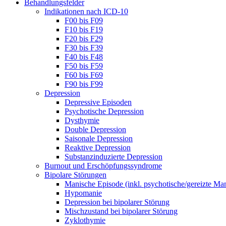
Behandlungsfelder
Indikationen nach ICD-10
F00 bis F09
F10 bis F19
F20 bis F29
F30 bis F39
F40 bis F48
F50 bis F59
F60 bis F69
F90 bis F99
Depression
Depressive Episoden
Psychotische Depression
Dysthymie
Double Depression
Saisonale Depression
Reaktive Depression
Substanzinduzierte Depression
Burnout und Erschöpfungssyndrome
Bipolare Störungen
Manische Episode (inkl. psychotische/gereizte Ma
Hypomanie
Depression bei bipolarer Störung
Mischzustand bei bipolarer Störung
Zyklothymie