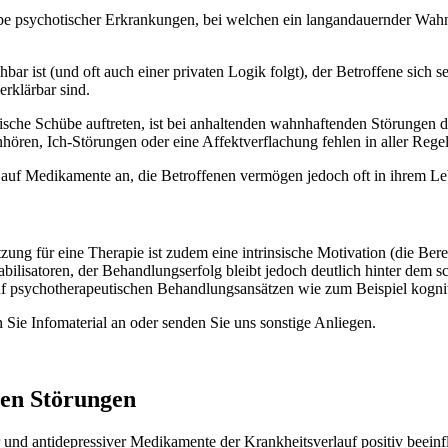
e psychotischer Erkrankungen, bei welchen ein langandauernder Wahn d
bar ist (und oft auch einer privaten Logik folgt), der Betroffene sich s
erklärbar sind.
e Schübe auftreten, ist bei anhaltenden wahnhaftenden Störungen der 
en, Ich-Störungen oder eine Affektverflachung fehlen in aller Regel
t auf Medikamente an, die Betroffenen vermögen jedoch oft in ihrem Le
g für eine Therapie ist zudem eine intrinsische Motivation (die Berei
lisatoren, der Behandlungserfolg bleibt jedoch deutlich hinter dem s
uf psychotherapeutischen Behandlungsansätzen wie zum Beispiel kogni
 Sie Infomaterial an oder senden Sie uns sonstige Anliegen.
ten Störungen
und antidepressiver Medikamente der Krankheitsverlauf positiv beeinflu