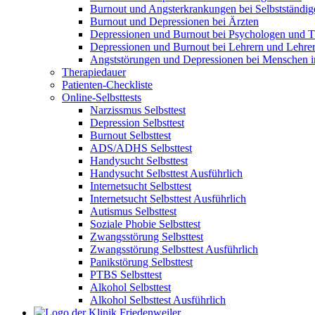
Burnout und Angsterkrankungen bei Selbstständig
Burnout und Depressionen bei Ärzten
Depressionen und Burnout bei Psychologen und T
Depressionen und Burnout bei Lehrern und Lehre
Angststörungen und Depressionen bei Menschen 
Therapiedauer
Patienten-Checkliste
Online-Selbsttests
Narzissmus Selbsttest
Depression Selbsttest
Burnout Selbsttest
ADS/ADHS Selbsttest
Handysucht Selbsttest
Handysucht Selbsttest Ausführlich
Internetsucht Selbsttest
Internetsucht Selbsttest Ausführlich
Autismus Selbsttest
Soziale Phobie Selbsttest
Zwangsstörung Selbsttest
Zwangsstörung Selbsttest Ausführlich
Panikstörung Selbsttest
PTBS Selbsttest
Alkohol Selbsttest
Alkohol Selbsttest Ausführlich