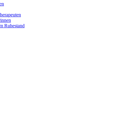
en
herapeuten
rinnen
im Ruhestand