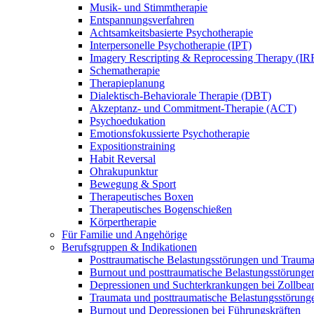
Musik- und Stimmtherapie
Entspannungsverfahren
Achtsamkeitsbasierte Psychotherapie
Interpersonelle Psychotherapie (IPT)
Imagery Rescripting & Reprocessing Therapy (IR
Schematherapie
Therapieplanung
Dialektisch-Behaviorale Therapie (DBT)
Akzeptanz- und Commitment-Therapie (ACT)
Psychoedukation
Emotionsfokussierte Psychotherapie
Expositionstraining
Habit Reversal
Ohrakupunktur
Bewegung & Sport
Therapeutisches Boxen
Therapeutisches Bogenschießen
Körpertherapie
Für Familie und Angehörige
Berufsgruppen & Indikationen
Posttraumatische Belastungsstörungen und Trauma
Burnout und posttraumatische Belastungsstörungen 
Depressionen und Suchterkrankungen bei Zollbea
Traumata und posttraumatische Belastungsstörung
Burnout und Depressionen bei Führungskräften