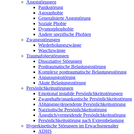
Angststörungen
Panikstörung
Agoraphobie
Generalisierte Angststörung
Soziale Phobie
Dysmorphophobie
Andere spezifische Phobien
Zwangsstörungen
Wiederholungszwänge
Waschzwänge
Traumafolgestörungen
Dissoziative Störungen
Posttraumatische Belastungsstörung
Komplexe posttraumatische Belastungsstörung
Anpassungsstörung
Akute Belastungsstörung
Persönlichkeitsstörungen
Emotional instabile Persönlichkeitsstörungen
Zwanghafte/anankastische Persönlichkeitsstörung
Abhängige/dependente Persönlichkeitsstörung
Narzisstische Persönlichkeitsstörung
Ängstlich/vermeidende Persönlichkeitsstörung
Persönlichkeitsstörung nach Extrembelastung
Hyperkinetische Störungen im Erwachsenenalter
ADHS