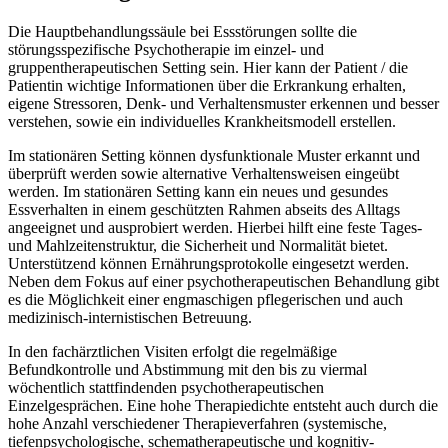
Die Hauptbehandlungssäule bei Essstörungen sollte die
störungsspezifische Psychotherapie im einzel- und
gruppentherapeutischen Setting sein. Hier kann der Patient / die
Patientin wichtige Informationen über die Erkrankung erhalten,
eigene Stressoren, Denk- und Verhaltensmuster erkennen und besser
verstehen, sowie ein individuelles Krankheitsmodell erstellen.
Im stationären Setting können dysfunktionale Muster erkannt und
überprüft werden sowie alternative Verhaltensweisen eingeübt
werden. Im stationären Setting kann ein neues und gesundes
Essverhalten in einem geschützten Rahmen abseits des Alltags
angeeignet und ausprobiert werden. Hierbei hilft eine feste Tages-
und Mahlzeitenstruktur, die Sicherheit und Normalität bietet.
Unterstützend können Ernährungsprotokolle eingesetzt werden.
Neben dem Fokus auf einer psychotherapeutischen Behandlung gibt
es die Möglichkeit einer engmaschigen pflegerischen und auch
medizinisch-internistischen Betreuung.
In den fachärztlichen Visiten erfolgt die regelmäßige
Befundkontrolle und Abstimmung mit den bis zu viermal
wöchentlich stattfindenden psychotherapeutischen
Einzelgesprächen. Eine hohe Therapiedichte entsteht auch durch die
hohe Anzahl verschiedener Therapieverfahren (systemische,
tiefenpsychologische, schematherapeutische und kognitiv-