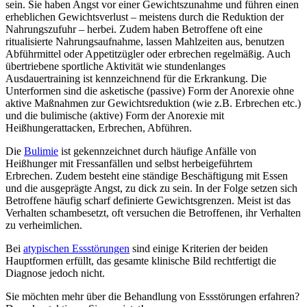
sein. Sie haben Angst vor einer Gewichtszunahme und führen einen
erheblichen Gewichtsverlust – meistens durch die Reduktion der
Nahrungszufuhr – herbei. Zudem haben Betroffene oft eine
ritualisierte Nahrungsaufnahme, lassen Mahlzeiten aus, benutzen
Abführmittel oder Appetitzügler oder erbrechen regelmäßig. Auch
übertriebene sportliche Aktivität wie stundenlanges
Ausdauertraining ist kennzeichnend für die Erkrankung. Die
Unterformen sind die asketische (passive) Form der Anorexie ohne
aktive Maßnahmen zur Gewichtsreduktion (wie z.B. Erbrechen etc.)
und die bulimische (aktive) Form der Anorexie mit
Heißhungerattacken, Erbrechen, Abführen.
Die
Bulimie
ist gekennzeichnet durch häufige Anfälle von
Heißhunger mit Fressanfällen und selbst herbeigeführtem
Erbrechen. Zudem besteht eine ständige Beschäftigung mit Essen
und die ausgeprägte Angst, zu dick zu sein. In der Folge setzen sich
Betroffene häufig scharf definierte Gewichtsgrenzen. Meist ist das
Verhalten schambesetzt, oft versuchen die Betroffenen, ihr Verhalten
zu verheimlichen.
Bei
atypischen Essstörungen
sind einige Kriterien der beiden
Hauptformen erfüllt, das gesamte klinische Bild rechtfertigt die
Diagnose jedoch nicht.
Sie möchten mehr über die Behandlung von Essstörungen erfahren?