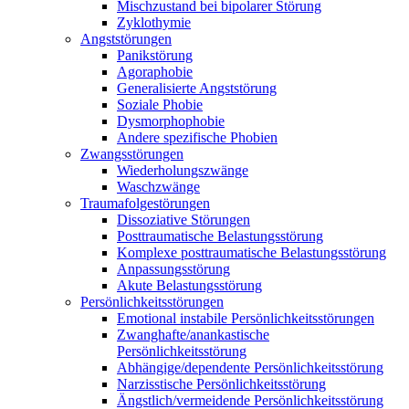
Mischzustand bei bipolarer Störung
Zyklothymie
Angststörungen
Panikstörung
Agoraphobie
Generalisierte Angststörung
Soziale Phobie
Dysmorphophobie
Andere spezifische Phobien
Zwangsstörungen
Wiederholungszwänge
Waschzwänge
Traumafolgestörungen
Dissoziative Störungen
Posttraumatische Belastungsstörung
Komplexe posttraumatische Belastungsstörung
Anpassungsstörung
Akute Belastungsstörung
Persönlichkeitsstörungen
Emotional instabile Persönlichkeitsstörungen
Zwanghafte/anankastische
Persönlichkeitsstörung
Abhängige/dependente Persönlichkeitsstörung
Narzisstische Persönlichkeitsstörung
Ängstlich/vermeidende Persönlichkeitsstörung