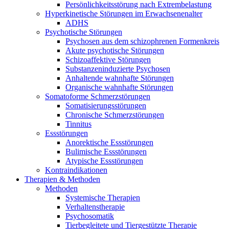
Persönlichkeitsstörung nach Extrembelastung
Hyperkinetische Störungen im Erwachsenenalter
ADHS
Psychotische Störungen
Psychosen aus dem schizophrenen Formenkreis
Akute psychotische Störungen
Schizoaffektive Störungen
Substanzeninduzierte Psychosen
Anhaltende wahnhafte Störungen
Organische wahnhafte Störungen
Somatoforme Schmerzstörungen
Somatisierungsstörungen
Chronische Schmerzstörungen
Tinnitus
Essstörungen
Anorektische Essstörungen
Bulimische Essstörungen
Atypische Essstörungen
Kontraindikationen
Therapien & Methoden
Methoden
Systemische Therapien
Verhaltenstherapie
Psychosomatik
Tierbegleitete und Tiergestützte Therapie