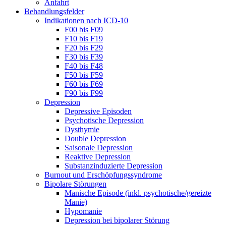
Anfahrt
Behandlungsfelder
Indikationen nach ICD-10
F00 bis F09
F10 bis F19
F20 bis F29
F30 bis F39
F40 bis F48
F50 bis F59
F60 bis F69
F90 bis F99
Depression
Depressive Episoden
Psychotische Depression
Dysthymie
Double Depression
Saisonale Depression
Reaktive Depression
Substanzinduzierte Depression
Burnout und Erschöpfungssyndrome
Bipolare Störungen
Manische Episode (inkl. psychotische/gereizte
Manie)
Hypomanie
Depression bei bipolarer Störung