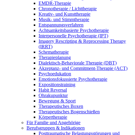
EMDR-Therapie
Chronotherapie / Lichttherapie
Kreativ- und Kunsttherapie
Musik- und Stimmtherapie
Entspannungsverfahren
Achtsamkeitsbasierte Psychotherapie
Interpersonelle Psychotherapie (IPT)
Imagery Rescripting & Reprocessing Therapy
(IRRT)
Schematherapie
Therapieplanung
Dialektisch-Behaviorale Therapie (DBT)
Akzeptanz- und Commitment-Therapie (ACT)
Psychoedukation
Emotionsfokussierte Psychotherapie
Expositionstraining
Habit Reversal
Ohrakupunktur
Bewegung & Sport
Therapeutisches Boxen
Therapeutisches Bogenschießen
Körpertherapie
Für Familie und Angehörige
Berufsgruppen & Indikationen
Posttraumatische Belastungsstörungen und