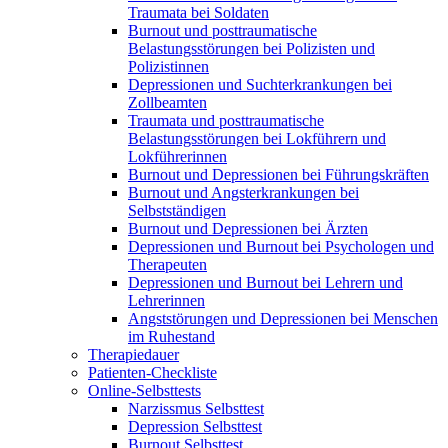
Traumata bei Soldaten
Burnout und posttraumatische
Belastungsstörungen bei Polizisten und
Polizistinnen
Depressionen und Suchterkrankungen bei
Zollbeamten
Traumata und posttraumatische
Belastungsstörungen bei Lokführern und
Lokführerinnen
Burnout und Depressionen bei Führungskräften
Burnout und Angsterkrankungen bei
Selbstständigen
Burnout und Depressionen bei Ärzten
Depressionen und Burnout bei Psychologen und
Therapeuten
Depressionen und Burnout bei Lehrern und
Lehrerinnen
Angststörungen und Depressionen bei Menschen
im Ruhestand
Therapiedauer
Patienten-Checkliste
Online-Selbsttests
Narzissmus Selbsttest
Depression Selbsttest
Burnout Selbsttest