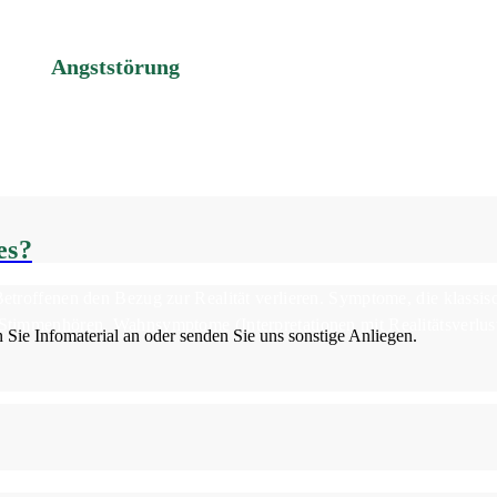
Angststörung
es?
troffenen den Bezug zur Realität verlieren. Symptome, die klassisc
timmenhören, Wahnsymptome (Interpretationen mit Realitätsverlust)
 Sie Infomaterial an oder senden Sie uns sonstige Anliegen.