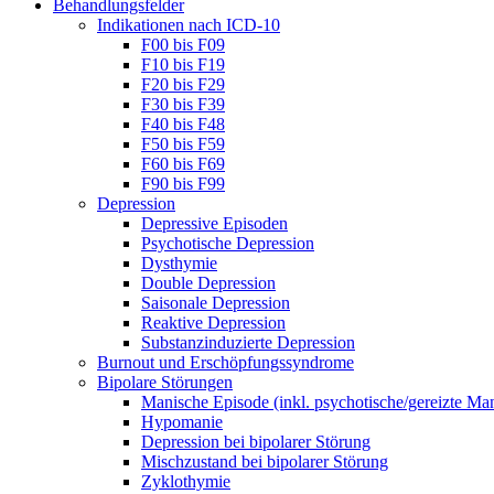
Behandlungsfelder
Indikationen nach ICD-10
F00 bis F09
F10 bis F19
F20 bis F29
F30 bis F39
F40 bis F48
F50 bis F59
F60 bis F69
F90 bis F99
Depression
Depressive Episoden
Psychotische Depression
Dysthymie
Double Depression
Saisonale Depression
Reaktive Depression
Substanzinduzierte Depression
Burnout und Erschöpfungssyndrome
Bipolare Störungen
Manische Episode (inkl. psychotische/gereizte Ma
Hypomanie
Depression bei bipolarer Störung
Mischzustand bei bipolarer Störung
Zyklothymie