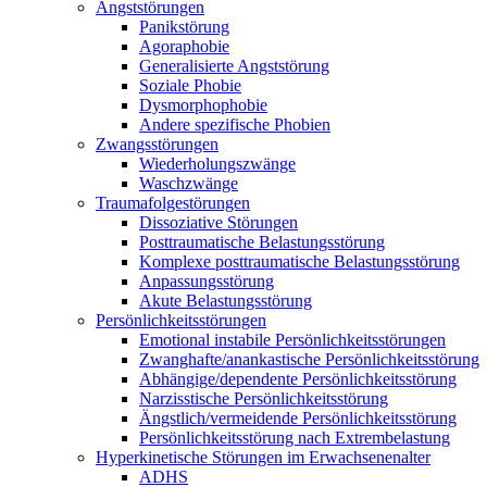
Angststörungen
Panikstörung
Agoraphobie
Generalisierte Angststörung
Soziale Phobie
Dysmorphophobie
Andere spezifische Phobien
Zwangsstörungen
Wiederholungszwänge
Waschzwänge
Traumafolgestörungen
Dissoziative Störungen
Posttraumatische Belastungsstörung
Komplexe posttraumatische Belastungsstörung
Anpassungsstörung
Akute Belastungsstörung
Persönlichkeitsstörungen
Emotional instabile Persönlichkeitsstörungen
Zwanghafte/anankastische Persönlichkeitsstörung
Abhängige/dependente Persönlichkeitsstörung
Narzisstische Persönlichkeitsstörung
Ängstlich/vermeidende Persönlichkeitsstörung
Persönlichkeitsstörung nach Extrembelastung
Hyperkinetische Störungen im Erwachsenenalter
ADHS