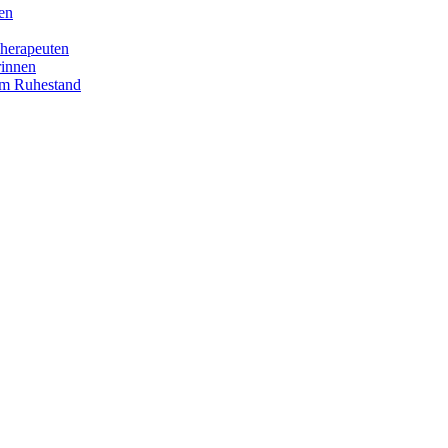
en
herapeuten
rinnen
im Ruhestand