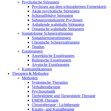
Psychotische Störungen
Psychosen aus dem schizophrenen Formenkreis
Akute psychotische Störungen
Schizoaffektive Störungen
Substanzeninduzierte Psychosen
Anhaltende wahnhafte Störungen
Organische wahnhafte Störungen
Somatoforme Schmerzstörungen
Somatisierungsstörungen
Chronische Schmerzstörungen
Tinnitus
Essstörungen
Anorektische Essstörungen
Bulimische Essstörungen
Atypische Essstörungen
Kontraindikationen
Therapien & Methoden
Methoden
Systemische Therapien
Verhaltenstherapie
Psychosomatik
Tierbegleitete und Tiergestützte Therapie
EMDR-Therapie
Chronotherapie / Lichttherapie
Kreativ- und Kunsttherapie