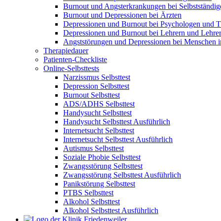
Burnout und Angsterkrankungen bei Selbstständig
Burnout und Depressionen bei Ärzten
Depressionen und Burnout bei Psychologen und T
Depressionen und Burnout bei Lehrern und Lehre
Angststörungen und Depressionen bei Menschen 
Therapiedauer
Patienten-Checkliste
Online-Selbsttests
Narzissmus Selbsttest
Depression Selbsttest
Burnout Selbsttest
ADS/ADHS Selbsttest
Handysucht Selbsttest
Handysucht Selbsttest Ausführlich
Internetsucht Selbsttest
Internetsucht Selbsttest Ausführlich
Autismus Selbsttest
Soziale Phobie Selbsttest
Zwangsstörung Selbsttest
Zwangsstörung Selbsttest Ausführlich
Panikstörung Selbsttest
PTBS Selbsttest
Alkohol Selbsttest
Alkohol Selbsttest Ausführlich