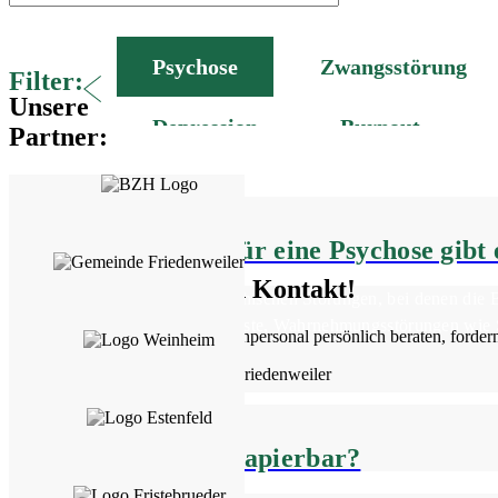
Psychose
Zwangsstörung
Filter:
Unsere
Depression
Burnout
Partner:
Welche Anzeichen für eine Psychose gibt 
Treten Sie mit uns in Kontakt!
Psychosen gehören zu den psychischen Störungen, bei denen die Be
irrationale und überwertige Ängste, Wahrnehmungsstörungen wie S
Lassen Sie sich von unserem Fachpersonal persönlich beraten, fordern
Sind Psychosen therapierbar?