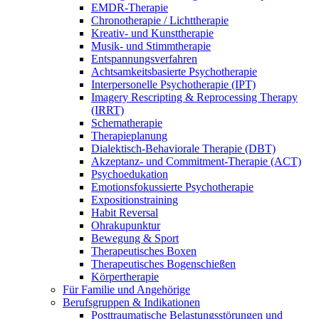
EMDR-Therapie
Chronotherapie / Lichttherapie
Kreativ- und Kunsttherapie
Musik- und Stimmtherapie
Entspannungsverfahren
Achtsamkeitsbasierte Psychotherapie
Interpersonelle Psychotherapie (IPT)
Imagery Rescripting & Reprocessing Therapy
(IRRT)
Schematherapie
Therapieplanung
Dialektisch-Behaviorale Therapie (DBT)
Akzeptanz- und Commitment-Therapie (ACT)
Psychoedukation
Emotionsfokussierte Psychotherapie
Expositionstraining
Habit Reversal
Ohrakupunktur
Bewegung & Sport
Therapeutisches Boxen
Therapeutisches Bogenschießen
Körpertherapie
Für Familie und Angehörige
Berufsgruppen & Indikationen
Posttraumatische Belastungsstörungen und