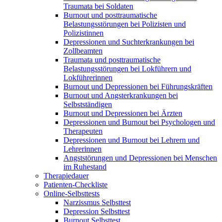
Traumata bei Soldaten
Burnout und posttraumatische
Belastungsstörungen bei Polizisten und
Polizistinnen
Depressionen und Suchterkrankungen bei
Zollbeamten
Traumata und posttraumatische
Belastungsstörungen bei Lokführern und
Lokführerinnen
Burnout und Depressionen bei Führungskräften
Burnout und Angsterkrankungen bei
Selbstständigen
Burnout und Depressionen bei Ärzten
Depressionen und Burnout bei Psychologen und
Therapeuten
Depressionen und Burnout bei Lehrern und
Lehrerinnen
Angststörungen und Depressionen bei Menschen
im Ruhestand
Therapiedauer
Patienten-Checkliste
Online-Selbsttests
Narzissmus Selbsttest
Depression Selbsttest
Burnout Selbsttest