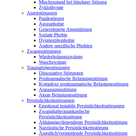
Mischzustand bei bipolarer Störung
Zyklothymie
Angststörungen
Panikstörung
Agoraphobie
Generalisierte Angststörung
Soziale Phobie
Dysmorphophobie
Andere spezifische Phobien
Zwangsstörungen
Wiederholungszwänge
Waschzwänge
Traumafolgestörungen
Dissoziative Störungen
Posttraumatische Belastungsstörung
Komplexe posttraumatische Belastungsstörung
Anpassungsstörung
Akute Belastungsstörung
Persönlichkeitsstörungen
Emotional instabile Persönlichkeitsstörungen
Zwanghafte/anankastische
Persönlichkeitsstörung
Abhängige/dependente Persönlichkeitsstörung
Narzisstische Persönlichkeitsstörung
Ängstlich/vermeidende Persönlichkeitsstörung