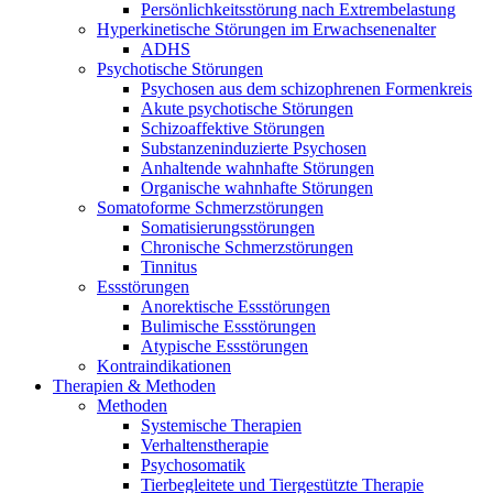
Persönlichkeitsstörung nach Extrembelastung
Hyperkinetische Störungen im Erwachsenenalter
ADHS
Psychotische Störungen
Psychosen aus dem schizophrenen Formenkreis
Akute psychotische Störungen
Schizoaffektive Störungen
Substanzeninduzierte Psychosen
Anhaltende wahnhafte Störungen
Organische wahnhafte Störungen
Somatoforme Schmerzstörungen
Somatisierungsstörungen
Chronische Schmerzstörungen
Tinnitus
Essstörungen
Anorektische Essstörungen
Bulimische Essstörungen
Atypische Essstörungen
Kontraindikationen
Therapien & Methoden
Methoden
Systemische Therapien
Verhaltenstherapie
Psychosomatik
Tierbegleitete und Tiergestützte Therapie