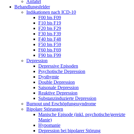
Anfahrt
Behandlungsfelder
Indikationen nach ICD-10
F00 bis F09
F10 bis F19
F20 bis F29
F30 bis F39
F40 bis F48
F50 bis F59
F60 bis F69
F90 bis F99
Depression
Depressive Episoden
Psychotische Depression
Dysthymie
Double Depression
Saisonale Depression
Reaktive Depression
Substanzinduzierte Depression
Burnout und Erschöpfungssyndrome
Bipolare Störungen
Manische Episode (inkl. psychotische/gereizte
Manie)
Hypomanie
Depression bei bipolarer Störung