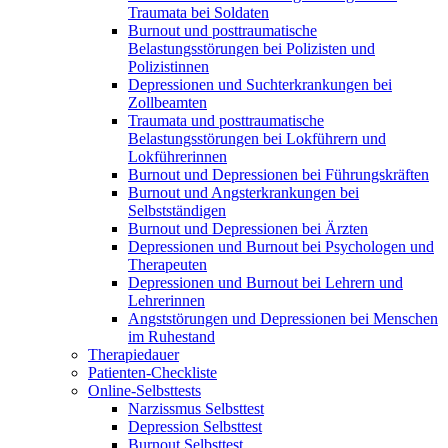
Traumata bei Soldaten
Burnout und posttraumatische
Belastungsstörungen bei Polizisten und
Polizistinnen
Depressionen und Suchterkrankungen bei
Zollbeamten
Traumata und posttraumatische
Belastungsstörungen bei Lokführern und
Lokführerinnen
Burnout und Depressionen bei Führungskräften
Burnout und Angsterkrankungen bei
Selbstständigen
Burnout und Depressionen bei Ärzten
Depressionen und Burnout bei Psychologen und
Therapeuten
Depressionen und Burnout bei Lehrern und
Lehrerinnen
Angststörungen und Depressionen bei Menschen
im Ruhestand
Therapiedauer
Patienten-Checkliste
Online-Selbsttests
Narzissmus Selbsttest
Depression Selbsttest
Burnout Selbsttest