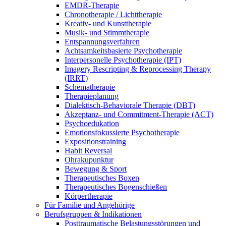
EMDR-Therapie
Chronotherapie / Lichttherapie
Kreativ- und Kunsttherapie
Musik- und Stimmtherapie
Entspannungsverfahren
Achtsamkeitsbasierte Psychotherapie
Interpersonelle Psychotherapie (IPT)
Imagery Rescripting & Reprocessing Therapy
(IRRT)
Schematherapie
Therapieplanung
Dialektisch-Behaviorale Therapie (DBT)
Akzeptanz- und Commitment-Therapie (ACT)
Psychoedukation
Emotionsfokussierte Psychotherapie
Expositionstraining
Habit Reversal
Ohrakupunktur
Bewegung & Sport
Therapeutisches Boxen
Therapeutisches Bogenschießen
Körpertherapie
Für Familie und Angehörige
Berufsgruppen & Indikationen
Posttraumatische Belastungsstörungen und