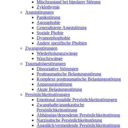
Mischzustand bei bipolarer Störung
Zyklothymie
Angststörungen
Panikstörung
Agoraphobie
Generalisierte Angststörung
Soziale Phobie
Dysmorphophobie
Andere spezifische Phobien
Zwangsstörungen
Wiederholungszwänge
Waschzwänge
Traumafolgestörungen
Dissoziative Störungen
Posttraumatische Belastungsstörung
Komplexe posttraumatische Belastungsstörung
Anpassungsstörung
Akute Belastungsstörung
Persönlichkeitsstörungen
Emotional instabile Persönlichkeitsstörungen
Zwanghafte/anankastische
Persönlichkeitsstörung
Abhängige/dependente Persönlichkeitsstörung
Narzisstische Persönlichkeitsstörung
Ängstlich/vermeidende Persönlichkeitsstörung