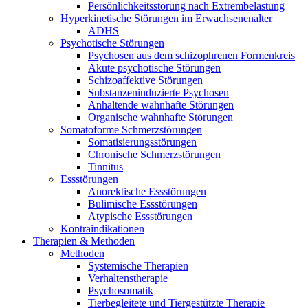
Persönlichkeitsstörung nach Extrembelastung
Hyperkinetische Störungen im Erwachsenenalter
ADHS
Psychotische Störungen
Psychosen aus dem schizophrenen Formenkreis
Akute psychotische Störungen
Schizoaffektive Störungen
Substanzeninduzierte Psychosen
Anhaltende wahnhafte Störungen
Organische wahnhafte Störungen
Somatoforme Schmerzstörungen
Somatisierungsstörungen
Chronische Schmerzstörungen
Tinnitus
Essstörungen
Anorektische Essstörungen
Bulimische Essstörungen
Atypische Essstörungen
Kontraindikationen
Therapien & Methoden
Methoden
Systemische Therapien
Verhaltenstherapie
Psychosomatik
Tierbegleitete und Tiergestützte Therapie