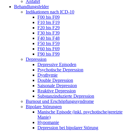
Anfahrt
Behandlungsfelder
Indikationen nach ICD-10
F00 bis F09
F10 bis F19
F20 bis F29
F30 bis F39
F40 bis F48
F50 bis F59
F60 bis F69
F90 bis F99
Depression
Depressive Episoden
Psychotische Depression
Dysthymie
Double Depression
Saisonale Depression
Reaktive Depression
Substanzinduzierte Depression
Burnout und Erschöpfungssyndrome
Bipolare Störungen
Manische Episode (inkl. psychotische/gereizte
Manie)
Hypomanie
Depression bei bipolarer Störung