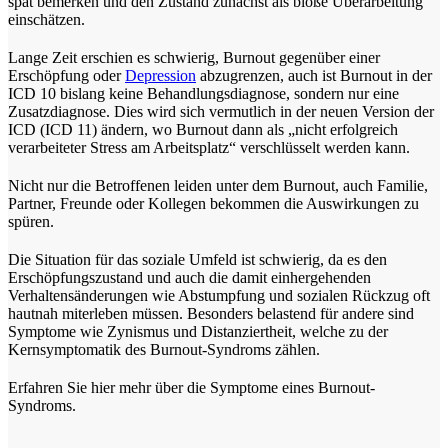
spät bemerken und den Zustand zunächst als bloße Überarbeitung
einschätzen.
Lange Zeit erschien es schwierig, Burnout gegenüber einer
Erschöpfung oder
Depression
abzugrenzen, auch ist Burnout in der
ICD 10 bislang keine Behandlungsdiagnose, sondern nur eine
Zusatzdiagnose. Dies wird sich vermutlich in der neuen Version der
ICD (ICD 11) ändern, wo Burnout dann als „nicht erfolgreich
verarbeiteter Stress am Arbeitsplatz“ verschlüsselt werden kann.
Nicht nur die Betroffenen leiden unter dem Burnout, auch Familie,
Partner, Freunde oder Kollegen bekommen die Auswirkungen zu
spüren.
Die Situation für das soziale Umfeld ist schwierig, da es den
Erschöpfungszustand und auch die damit einhergehenden
Verhaltensänderungen wie Abstumpfung und sozialen Rückzug oft
hautnah miterleben müssen. Besonders belastend für andere sind
Symptome wie Zynismus und Distanziertheit, welche zu der
Kernsymptomatik des Burnout-Syndroms zählen.
Erfahren Sie hier mehr über die Symptome eines Burnout-
Syndroms.