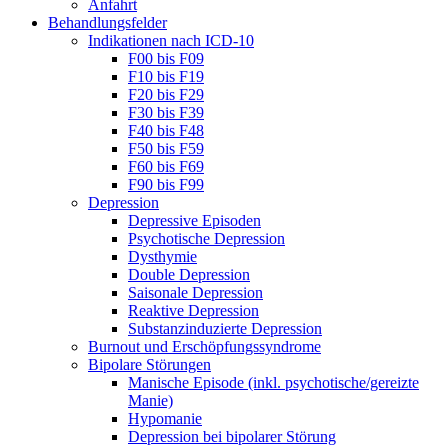
Anfahrt
Behandlungsfelder
Indikationen nach ICD-10
F00 bis F09
F10 bis F19
F20 bis F29
F30 bis F39
F40 bis F48
F50 bis F59
F60 bis F69
F90 bis F99
Depression
Depressive Episoden
Psychotische Depression
Dysthymie
Double Depression
Saisonale Depression
Reaktive Depression
Substanzinduzierte Depression
Burnout und Erschöpfungssyndrome
Bipolare Störungen
Manische Episode (inkl. psychotische/gereizte
Manie)
Hypomanie
Depression bei bipolarer Störung