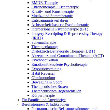
EMDR-Therapie
Chronotherapie / Lichttherapie
Kreativ- und Kunsttherapie
Musik- und Stimmtherapie
Entspannungsverfahren
Achtsamkeitsbasierte Psychotherapie
Interpersonelle Psychotherapie (IPT)
Imagery Rescripting & Reprocessing Therapy
(IRRT)
Schematherapie
Therapieplanung
Dialektisch-Behaviorale Therapie (DBT)
Akzeptanz- und Commitment-Therapie (ACT)
Psychoedukation
Emotionsfokussierte Psychotherapie
Expositionstraining
Habit Reversal
Ohrakupunktur
Bewegung & Sport
Therapeutisches Boxen
Therapeutisches Bogenschießen
Körpertherapie
Für Familie und Angehörige
Berufsgruppen & Indikationen
Posttraumatische Belastungsstörungen und