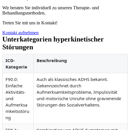
Wir beraten Sie individuell zu unseren Therapie- und
Behandlungsmethoden.
Treten Sie mit uns in Kontakt!
Kontakt aufnehmen
Unterkategorien hyperkinetischer
Störungen
ICD-
Beschreibung
Kategorie
F90.0:
Auch als klassisches ADHS bekannt.
Einfache
Gekennzeichnet durch
Aktivitäts-
Aufmerksamkeitsprobleme, Impulsivität
und
und motorische Unruhe ohne gravierende
Aufmerksa
Störungen des Sozialverhaltens.
mkeitsstöru
ng
F90.1:
Kombination von ADHS-Symptomen mit