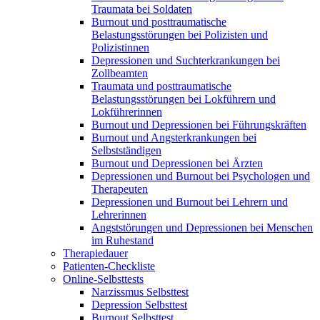
Traumata bei Soldaten
Burnout und posttraumatische
Belastungsstörungen bei Polizisten und
Polizistinnen
Depressionen und Suchterkrankungen bei
Zollbeamten
Traumata und posttraumatische
Belastungsstörungen bei Lokführern und
Lokführerinnen
Burnout und Depressionen bei Führungskräften
Burnout und Angsterkrankungen bei
Selbstständigen
Burnout und Depressionen bei Ärzten
Depressionen und Burnout bei Psychologen und
Therapeuten
Depressionen und Burnout bei Lehrern und
Lehrerinnen
Angststörungen und Depressionen bei Menschen
im Ruhestand
Therapiedauer
Patienten-Checkliste
Online-Selbsttests
Narzissmus Selbsttest
Depression Selbsttest
Burnout Selbsttest