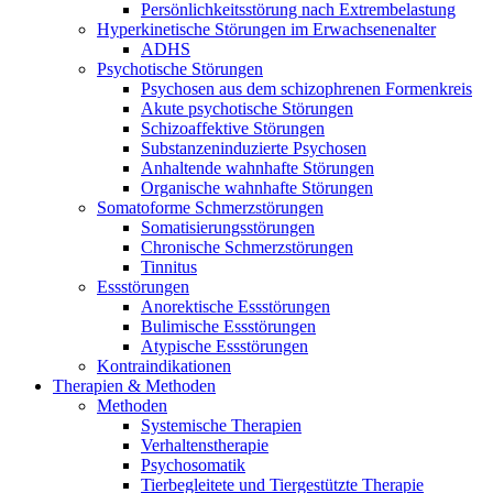
Persönlichkeitsstörung nach Extrembelastung
Hyperkinetische Störungen im Erwachsenenalter
ADHS
Psychotische Störungen
Psychosen aus dem schizophrenen Formenkreis
Akute psychotische Störungen
Schizoaffektive Störungen
Substanzeninduzierte Psychosen
Anhaltende wahnhafte Störungen
Organische wahnhafte Störungen
Somatoforme Schmerzstörungen
Somatisierungsstörungen
Chronische Schmerzstörungen
Tinnitus
Essstörungen
Anorektische Essstörungen
Bulimische Essstörungen
Atypische Essstörungen
Kontraindikationen
Therapien & Methoden
Methoden
Systemische Therapien
Verhaltenstherapie
Psychosomatik
Tierbegleitete und Tiergestützte Therapie