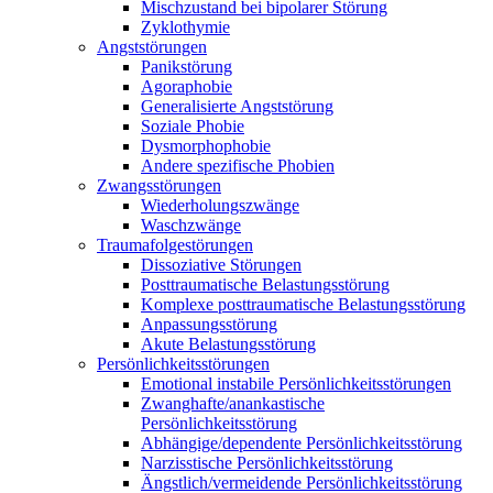
Mischzustand bei bipolarer Störung
Zyklothymie
Angststörungen
Panikstörung
Agoraphobie
Generalisierte Angststörung
Soziale Phobie
Dysmorphophobie
Andere spezifische Phobien
Zwangsstörungen
Wiederholungszwänge
Waschzwänge
Traumafolgestörungen
Dissoziative Störungen
Posttraumatische Belastungsstörung
Komplexe posttraumatische Belastungsstörung
Anpassungsstörung
Akute Belastungsstörung
Persönlichkeitsstörungen
Emotional instabile Persönlichkeitsstörungen
Zwanghafte/anankastische
Persönlichkeitsstörung
Abhängige/dependente Persönlichkeitsstörung
Narzisstische Persönlichkeitsstörung
Ängstlich/vermeidende Persönlichkeitsstörung