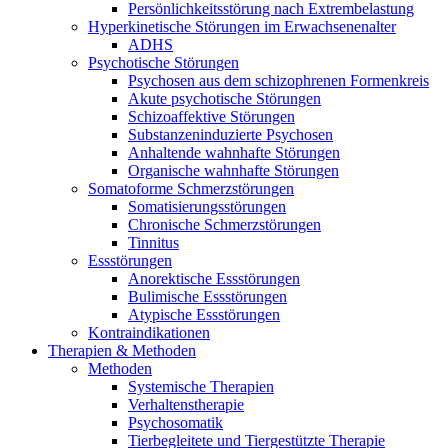
Persönlichkeitsstörung nach Extrembelastung
Hyperkinetische Störungen im Erwachsenenalter
ADHS
Psychotische Störungen
Psychosen aus dem schizophrenen Formenkreis
Akute psychotische Störungen
Schizoaffektive Störungen
Substanzeninduzierte Psychosen
Anhaltende wahnhafte Störungen
Organische wahnhafte Störungen
Somatoforme Schmerzstörungen
Somatisierungsstörungen
Chronische Schmerzstörungen
Tinnitus
Essstörungen
Anorektische Essstörungen
Bulimische Essstörungen
Atypische Essstörungen
Kontraindikationen
Therapien & Methoden
Methoden
Systemische Therapien
Verhaltenstherapie
Psychosomatik
Tierbegleitete und Tiergestützte Therapie