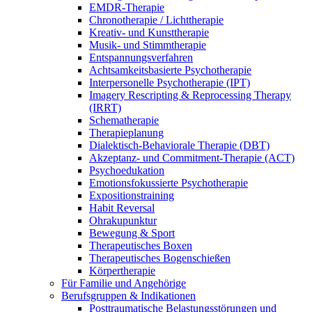
EMDR-Therapie
Chronotherapie / Lichttherapie
Kreativ- und Kunsttherapie
Musik- und Stimmtherapie
Entspannungsverfahren
Achtsamkeitsbasierte Psychotherapie
Interpersonelle Psychotherapie (IPT)
Imagery Rescripting & Reprocessing Therapy
(IRRT)
Schematherapie
Therapieplanung
Dialektisch-Behaviorale Therapie (DBT)
Akzeptanz- und Commitment-Therapie (ACT)
Psychoedukation
Emotionsfokussierte Psychotherapie
Expositionstraining
Habit Reversal
Ohrakupunktur
Bewegung & Sport
Therapeutisches Boxen
Therapeutisches Bogenschießen
Körpertherapie
Für Familie und Angehörige
Berufsgruppen & Indikationen
Posttraumatische Belastungsstörungen und