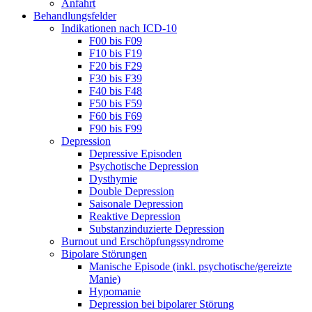
Anfahrt
Behandlungsfelder
Indikationen nach ICD-10
F00 bis F09
F10 bis F19
F20 bis F29
F30 bis F39
F40 bis F48
F50 bis F59
F60 bis F69
F90 bis F99
Depression
Depressive Episoden
Psychotische Depression
Dysthymie
Double Depression
Saisonale Depression
Reaktive Depression
Substanzinduzierte Depression
Burnout und Erschöpfungssyndrome
Bipolare Störungen
Manische Episode (inkl. psychotische/gereizte
Manie)
Hypomanie
Depression bei bipolarer Störung