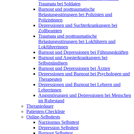
Traumata bei Soldaten
Burnout und posttraumatische
Belastungsstörungen bei Polizisten und
Polizistinnen
Depressionen und Suchterkrankungen bei
Zollbeamten
Traumata und posttraumatische
Belastungsstörungen bei Lokführern und
Lokführerinnen
Burnout und Depressionen bei Führungskräften
Burnout und Angsterkrankungen bei
Selbstständigen
Burnout und Depressionen bei Ärzten
Depressionen und Burnout bei Psychologen und
Therapeuten
Depressionen und Burnout bei Lehrern und
Lehrerinnen
Angststörungen und Depressionen bei Menschen
im Ruhestand
Therapiedauer
Patienten-Checkliste
Online-Selbsttests
Narzissmus Selbsttest
Depression Selbsttest
Burnout Selbsttest