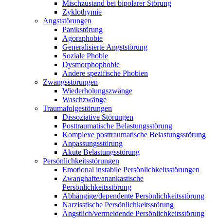
Mischzustand bei bipolarer Störung
Zyklothymie
Angststörungen
Panikstörung
Agoraphobie
Generalisierte Angststörung
Soziale Phobie
Dysmorphophobie
Andere spezifische Phobien
Zwangsstörungen
Wiederholungszwänge
Waschzwänge
Traumafolgestörungen
Dissoziative Störungen
Posttraumatische Belastungsstörung
Komplexe posttraumatische Belastungsstörung
Anpassungsstörung
Akute Belastungsstörung
Persönlichkeitsstörungen
Emotional instabile Persönlichkeitsstörungen
Zwanghafte/anankastische
Persönlichkeitsstörung
Abhängige/dependente Persönlichkeitsstörung
Narzisstische Persönlichkeitsstörung
Ängstlich/vermeidende Persönlichkeitsstörung